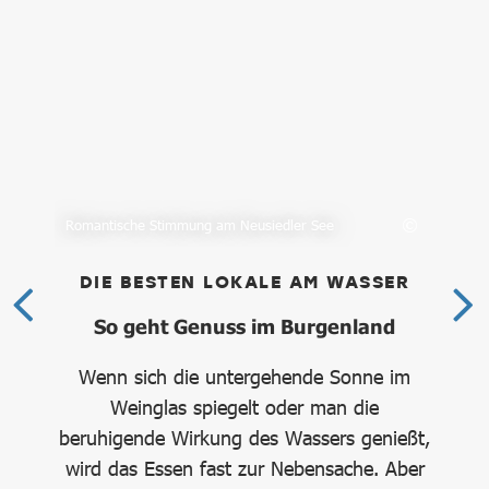
Romantische Stimmung am Neusiedler See
Aus
DIE BESTEN LOKALE AM WASSER
D
e
So geht Genuss im Burgenland
Wenn sich die untergehende Sonne im
e
Weinglas spiegelt oder man die
g
nen
beruhigende Wirkung des Wassers genießt,
Zw
chen
wird das Essen fast zur Nebensache. Aber