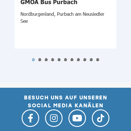
f
GMOA Bus Purbach
Ö
d
Nordburgenland, Purbach am Neusiedler
See
N
BESUCH UNS AUF UNSEREN
SOCIAL MEDIA KANÄLEN