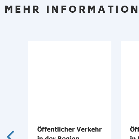
MEHR INFORMATION
Öffentlicher Verkehr
Öf
s
in der Region
in