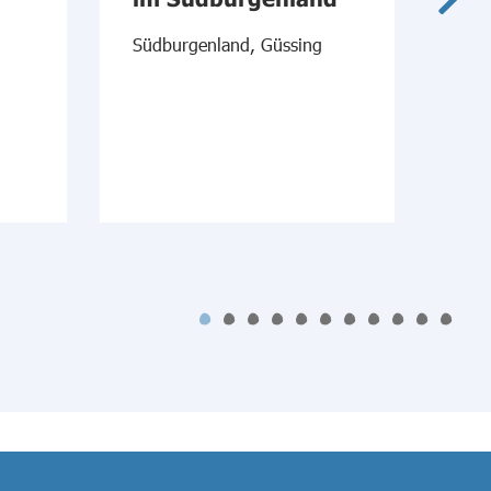
An
Südburgenland, Güssing
Mi
Mitt
Neu