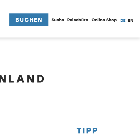
BUCHEN
Suche
Reisebüro
Online Shop
DE
EN
ENLAND
TIPP