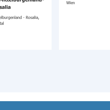
Wien
salia
elburgenland - Rosalia,
tal