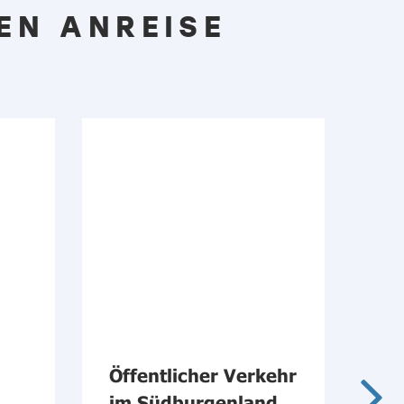
EN ANREISE
Öffentlicher Verkehr
Ba
im Südburgenland
Bu