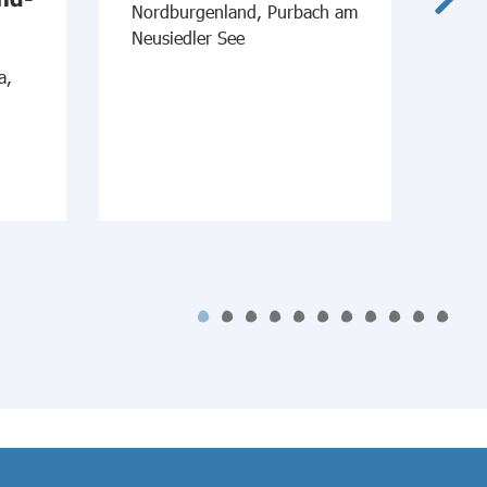
Nordburgenland, Purbach am
Neusiedler See
Süd
a,