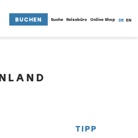
BUCHEN
Suche
Reisebüro
Online Shop
DE
EN
ENLAND
TIPP