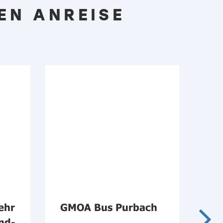
EN ANREISE
ehr
GMOA Bus Purbach
Öf
nd-
im