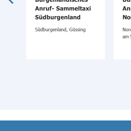
Anruf- Sammeltaxi
An
a,
Südburgenland
No
Südburgenland, Güssing
Nor
am 