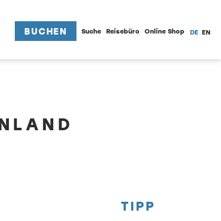
BUCHEN
Suche
Reisebüro
Online Shop
DE
EN
ENLAND
TIPP