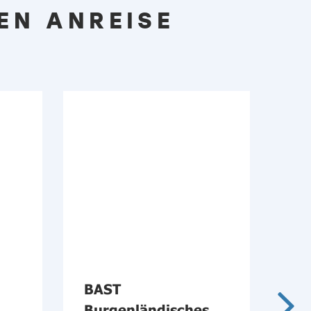
EN ANREISE
BAST
Öf
Burgenländisches
im