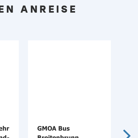
EN ANREISE
ehr
GMOA Bus
Öf
nd-
Breitenbrunn
im