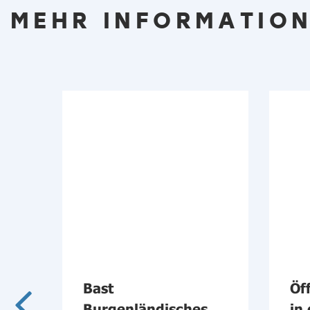
MEHR INFORMATION
Bast
Öf
s
Burgenländisches
in