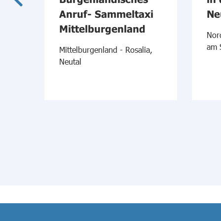
xi
Anruf- Sammeltaxi
Ne
Mittelburgenland
Nor
am 
l
Mittelburgenland - Rosalia,
Neutal