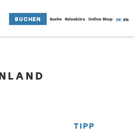
BUCHEN
Suche
Reisebüro
Online Shop
DE
EN
ENLAND
TIPP