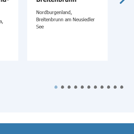
Nordburgenland,
Süd
Breitenbrunn am Neusiedler
a,
See