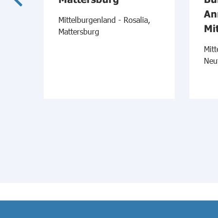
An
Mittelburgenland - Rosalia,
Mi
Mattersburg
Mitt
Neu