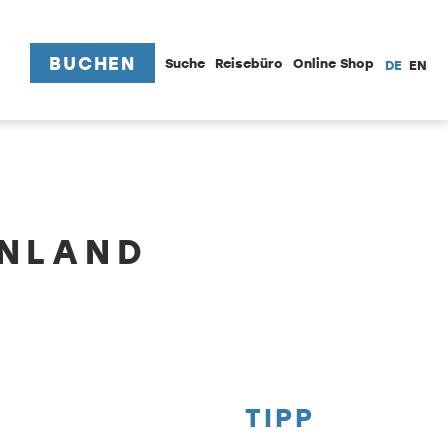
BUCHEN
Suche
Reisebüro
Online Shop
DE
EN
ENLAND
TIPP