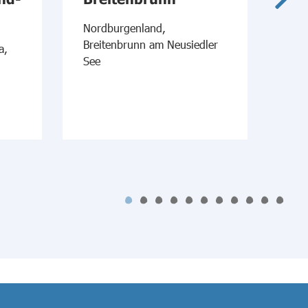
Ne
Nordburgenland,
Breitenbrunn am Neusiedler
a,
Nor
See
am 