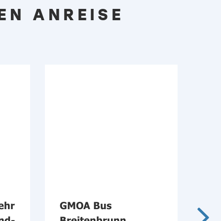
EN ANREISE
ehr
GMOA Bus
Öf
nd-
Breitenbrunn
in