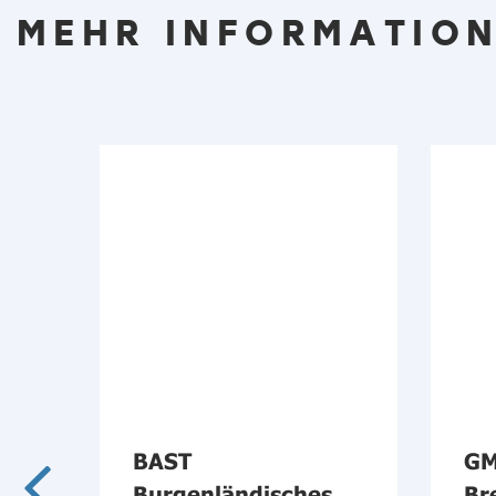
MEHR INFORMATION
ehr
BAST
GM
d
Burgenländisches
Br