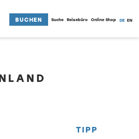
BUCHEN
Suche
Reisebüro
Online Shop
DE
EN
ENLAND
TIPP