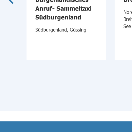
Anruf- Sammeltaxi
Nor
Südburgenland
Bre
See
Südburgenland, Güssing