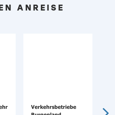
EN ANREISE
ehr
Verkehrsbetriebe
BA
Burgenland
Bu