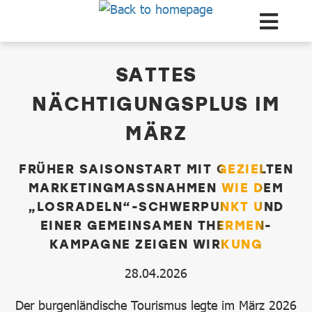
Zum Hauptinhalt springen
dataCycle Detailseite
SATTES
NÄCHTIGUNGSPLUS IM
MÄRZ
FRÜHER SAISONSTART MIT GEZIELTEN
MARKETINGMASSNAHMEN WIE DEM „
LOSRADELN“-SCHWERPUNKT UND E
INER GEMEINSAMEN THERMEN-K
AMPAGNE ZEIGEN WIRKUNG
28.04.2026
Der burgenländische Tourismus legte im März 2026