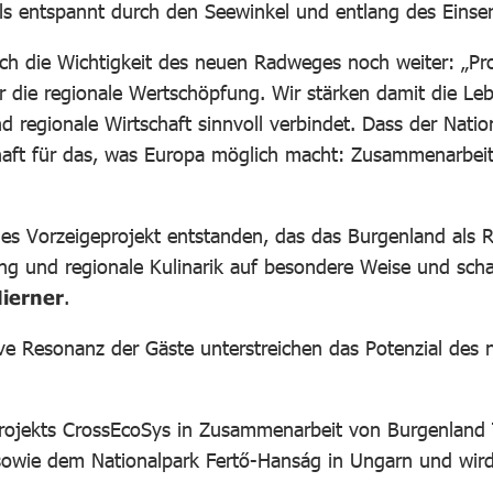
ls entspannt durch den Seewinkel und entlang des Einser
ich die Wichtigkeit des neuen Radweges noch weiter: „Pr
für die regionale Wertschöpfung. Wir stärken damit die Le
 regionale Wirtschaft sinnvoll verbindet. Dass der Nati
ielhaft für das, was Europa möglich macht: Zusammenarb
hes Vorzeigeprojekt entstanden, das das Burgenland als R
ung und regionale Kulinarik auf besondere Weise und sch
Hierner
.
ive Resonanz der Gäste unterstreichen das Potenzial de
rojekts CrossEcoSys in Zusammenarbeit von Burgenland T
 sowie dem Nationalpark Fertő-Hanság in Ungarn und wird 