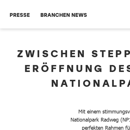
Zum Hauptinhalt springen
PRESSE
BRANCHEN NEWS
dataCycle Detailseite
ZWISCHEN STEP
ERÖFFNUNG DE
NATIONALP
Mit einem stimmungsvo
Nationalpark Radweg (NP1)
perfekten Rahmen für 