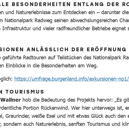
LE BESONDERHEITEN ENTLANG DER R
ten und Naturerlebnisse zum Entdecken ein – darunter di
dem Nationalpark Radweg seinen abwechslungsreichen Cha
 Infrastruktur und vieler radfreundlicher Betriebe eigne
SIONEN ANLÄSSLICH DER ERÖFFNUNG
 geführte Radtouren auf Teilstücken des Nationalpark R
en Einblicke in die Besonderheiten am Weg.
öglich:
https://umfrage.burgenland.info/exkursionen-np1/
N TOURISMUS
-Wallner
hob die Bedeutung des Projekts hervor: „Es g
rdentliche Portion Rückenwind. Wer hier unterwegs ist, er
el, Graurinder, weiße Esel und mit etwas Glück auch de
, sondern auch Naturerlebnis, sanften Tourismus und klim