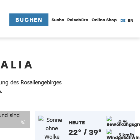
BUCHEN
Suche
Reisebüro
Online Shop
DE
EN
ALIA
ung des Rosaliengebirges
.
0 %
HEUTE
22° / 39°
5 km/h