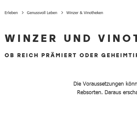
Erleben
Genussvoll Leben
Winzer & Vinotheken
Winzer & Vinotheken
WINZER UND VINO
OB REICH PRÄMIERT ODER GEHEIMTI
Die Voraussetzungen könnt
Rebsorten. Daraus erscha