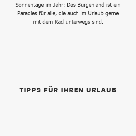
Sonnentage im Jahr: Das Burgenland ist ein
e
Paradies für alle, die auch im Urlaub gerne
nd
mit dem Rad unterwegs sind.
Bu
rn
m
he
TIPPS FÜR IHREN URLAUB