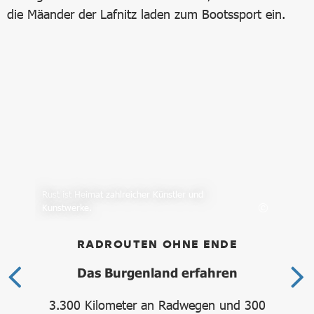
die Mäander der Lafnitz laden zum Bootssport ein.
Rust ist Heimat zahlreicher Künstler und
Wan
Kunstwerke.
in 
RADROUTEN OHNE ENDE
es
Das Burgenland erfahren
3.300 Kilometer an Radwegen und 300