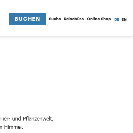
BUCHEN
Suche
Reisebüro
Online Shop
DE
EN
Tier- und Pflanzenwelt,
em Himmel.