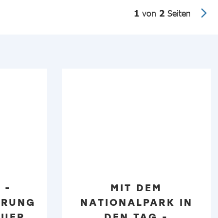
1
von
2
Seiten
 -
MIT DEM
ERUNG
NATIONALPARK IN
EUER
DEN TAG -