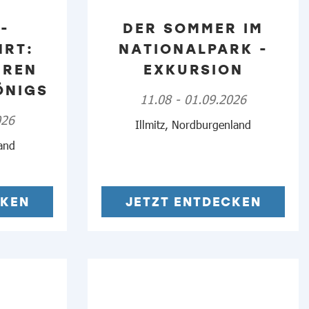
-
DER SOMMER IM
HRT:
NATIONALPARK -
UREN
EXKURSION
ÖNIGS
11.08 - 01.09.2026
026
Illmitz, Nordburgenland
and
CKEN
JETZT ENTDECKEN