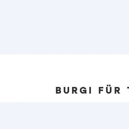
Burgi - Ihre digitale Reisebegleiterin
BURGI FÜR