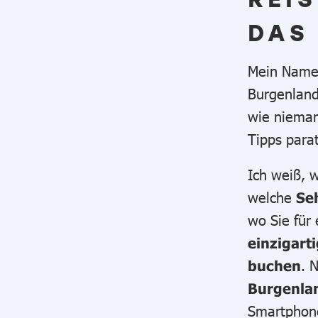
DAS
Mein Name
Burgenland
wie nieman
Tipps para
Ich weiß, 
welche
Se
wo Sie für
einzigarti
. 
buchen
Burgenla
Smartphone