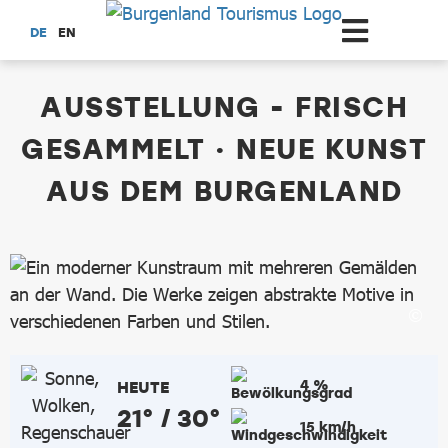
Zum Hauptinhalt springen
DE
EN
dataCycle Detailseite
AUSSTELLUNG - FRISCH
GESAMMELT · NEUE KUNST
AUS DEM BURGENLAND
4 %
HEUTE
21° / 30°
15 km/h