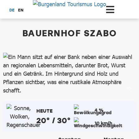
Zum Hauptinhalt springen
DE
EN
dataCycle Detailseite
BAUERNHOF SZABO
4 %
HEUTE
20° / 30°
10 km/h