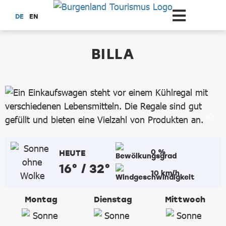
Zum Hauptinhalt springen
DE
EN
dataCycle Detailseite
BILLA
0 %
HEUTE
16° / 32°
10 km/h
Montag
Dienstag
Mittwoch