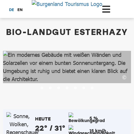
Zum Hauptinhalt springen
DE
EN
dataCycle Detailseite
BIO-LANDGUT ESTERHAZY
5 %
HEUTE
22° / 31°
15 km/h