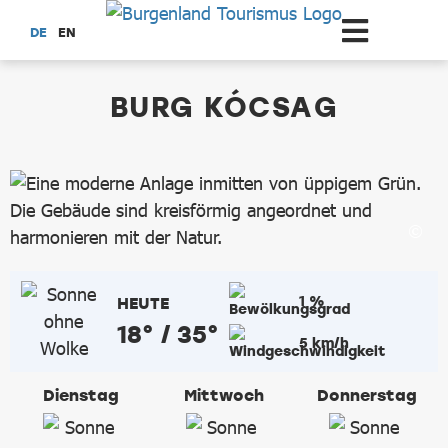
Zum Hauptinhalt springen
DE
EN
dataCycle Detailseite
BURG KÓCSAG
1 %
HEUTE
18° / 35°
5 km/h
Dienstag
Mittwoch
Donnerstag