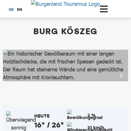
Zum Hauptinhalt springen
DE
EN
dataCycle Detailseite
BURG KÖSZEG
2 %
HEUTE
16° / 26°
10 km/h