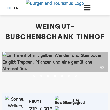
Zum Hauptinhalt springen
DE
EN
dataCycle Detailseite
WEINGUT-
BUSCHENSCHANK TINHOF
5 %
HEUTE
21° / 31°