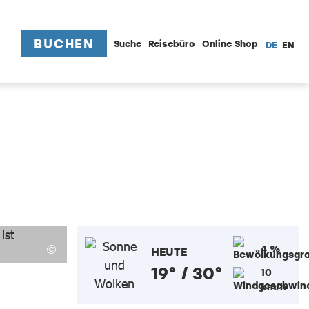
BUCHEN
Suche
Reisebüro
Online Shop
DE
EN
4 %
HEUTE
19° / 30°
10
km/h