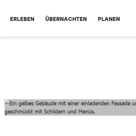
Zum Hauptinhalt springen
ERLEBEN
ÜBERNACHTEN
PLANEN
dataCycle Detailseite