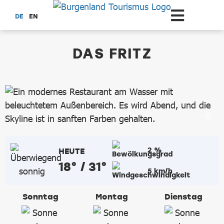
Zum Hauptinhalt springen
DE
EN
dataCycle Detailseite
DAS FRITZ
2 %
HEUTE
18° / 31°
5 km/h
Sonntag
Montag
Dienstag