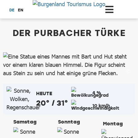
Zum Hauptinhalt springen
DE
EN
dataCycle Detailseite
DER PURBACHER TÜRKE
4 %
HEUTE
20° / 31°
10 km/h
Samstag
Sonntag
Montag