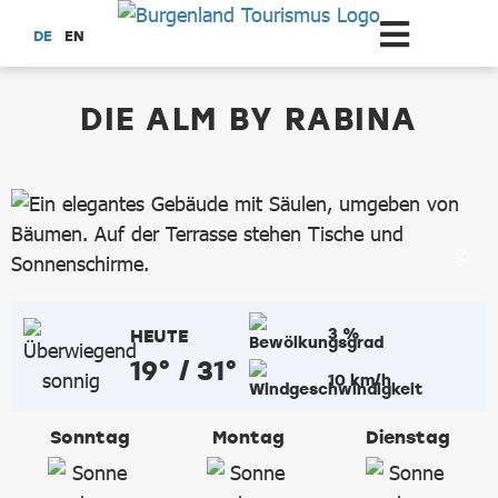
Zum Hauptinhalt springen
DE
EN
dataCycle Detailseite
DIE ALM BY RABINA
3 %
HEUTE
19° / 31°
10 km/h
Sonntag
Montag
Dienstag