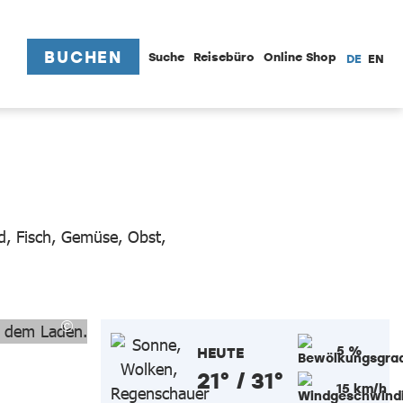
BUCHEN
Suche
Reisebüro
Online Shop
DE
EN
d, Fisch, Gemüse, Obst,
5 %
HEUTE
21° / 31°
15 km/h