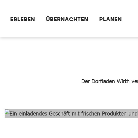
Zum Hauptinhalt springen
ERLEBEN
ÜBERNACHTEN
PLANEN
dataCycle Detailseite
Der Dorfladen Wirth ve