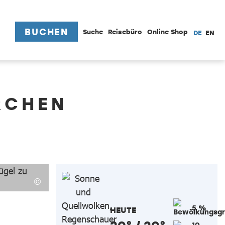
BUCHEN
Suche
Reisebüro
Online Shop
DE
EN
RCHEN
5 %
HEUTE
10