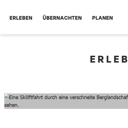
Zum Hauptinhalt springen
ERLEBEN
ÜBERNACHTEN
PLANEN
dataCycle Detailseite
ERLE