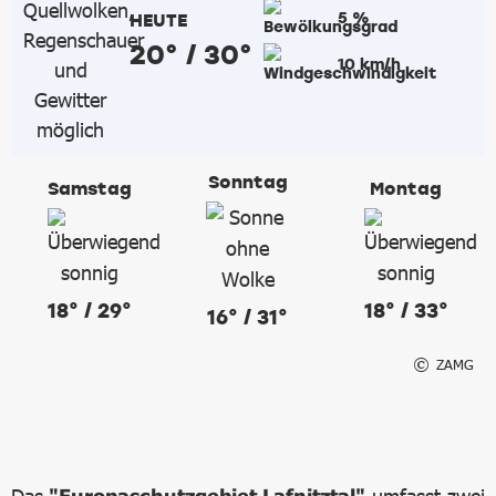
5 %
HEUTE
20° / 30°
10 km/h
Sonntag
Samstag
Montag
18° / 29°
18° / 33°
16° / 31°
ZAMG