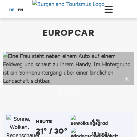
Zum Hauptinhalt springen
DE
EN
dataCycle Detailseite
EUROPCAR
4 %
HEUTE
21° / 30°
15 km/h