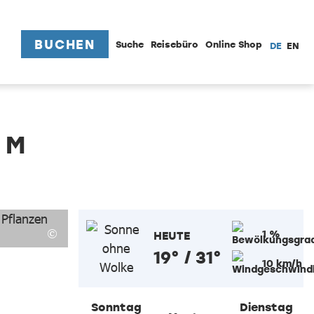
BUCHEN
Suche
Reisebüro
Online Shop
DE
EN
UM
1 %
HEUTE
19° / 31°
10 km/h
Sonntag
Dienstag