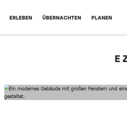
Zum Hauptinhalt springen
ERLEBEN
ÜBERNACHTEN
PLANEN
dataCycle Detailseite
E