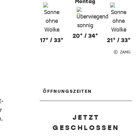
Montag
20° / 34°
17° / 33°
21° / 33°
ZAMG
ÖFFNUNGSZEITEN
E-
r
JETZT
n.
GESCHLOSSEN