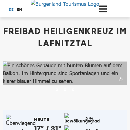
Zum Hauptinhalt springen
DE
EN
dataCycle Detailseite
FREIBAD HEILIGENKREUZ IM
LAFNITZTAL
2 %
HEUTE
17° / 31°