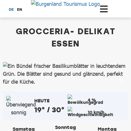
Zum Hauptinhalt springen
DE
EN
dataCycle Detailseite
GROCCERIA- DELIKAT
ESSEN
4 %
HEUTE
19° / 30°
10 km/h
Sonntag
Samstag
Montag