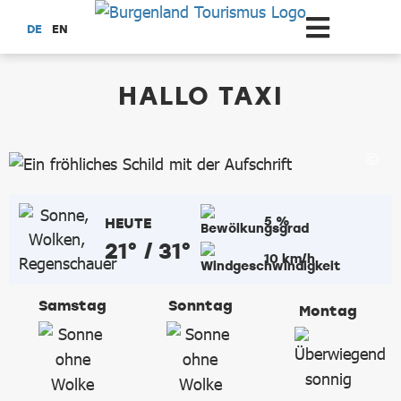
Zum Hauptinhalt springen
DE
EN
dataCycle Detailseite
HALLO TAXI
5 %
HEUTE
21° / 31°
10 km/h
Samstag
Sonntag
Montag