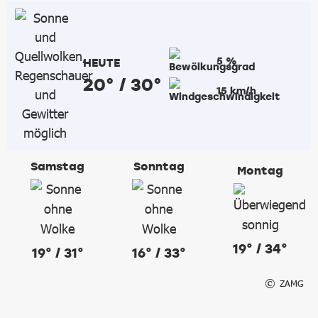
5 %
HEUTE
20° / 30°
15 km/h
Samstag
Sonntag
Montag
19° / 34°
19° / 31°
16° / 33°
ZAMG