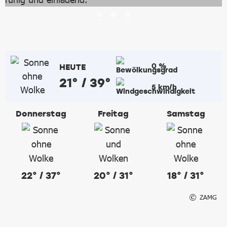
0 %
HEUTE
21° / 39°
5 km/h
Donnerstag
Freitag
Samstag
22° / 37°
20° / 31°
18° / 31°
ZAMG