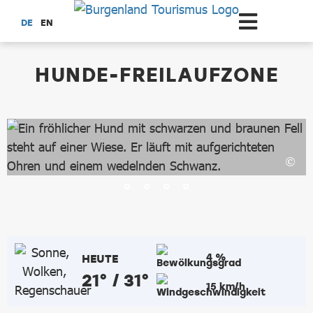
Zum Hauptinhalt springen
DE
EN
dataCycle Detailseite
HUNDE-FREILAUFZONE
4 %
HEUTE
21° / 31°
15 km/h