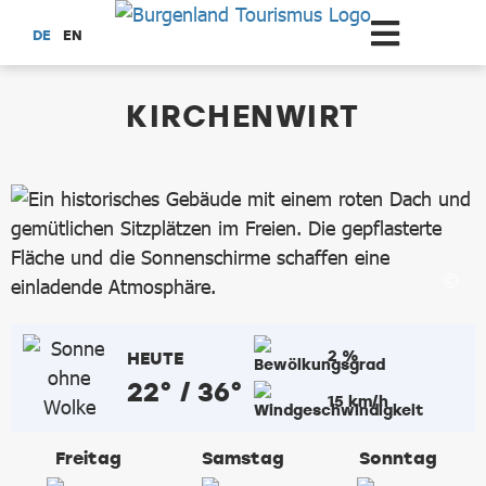
Zum Hauptinhalt springen
DE
EN
dataCycle Detailseite
KIRCHENWIRT
2 %
HEUTE
22° / 36°
15 km/h
Freitag
Samstag
Sonntag