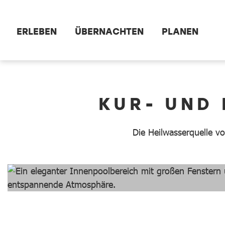
Zum Hauptinhalt springen
ERLEBEN
ÜBERNACHTEN
PLANEN
dataCycle Detailseite
KUR- UND
Die Heilwasserquelle v