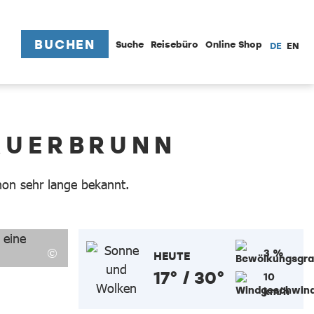
BUCHEN
Suche
Reisebüro
Online Shop
DE
EN
AUERBRUNN
hon sehr lange bekannt.
3 %
HEUTE
17° / 30°
10
km/h