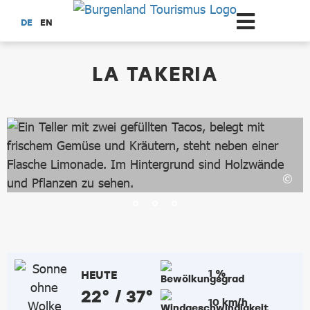
Zum Hauptinhalt springen
DE
EN
dataCycle Detailseite
LA TAKERIA
1 %
HEUTE
22° / 37°
10 km/h