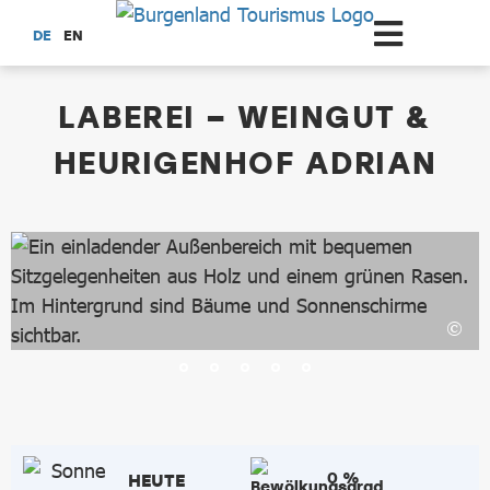
Zum Hauptinhalt springen
DE
EN
dataCycle Detailseite
LABEREI – WEINGUT &
HEURIGENHOF ADRIAN
0 %
HEUTE