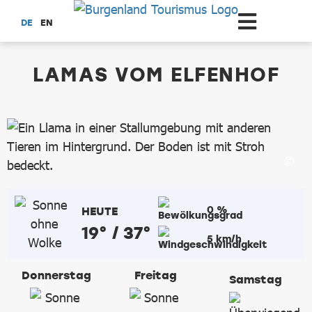
Zum Hauptinhalt springen
DE
EN
dataCycle Detailseite
LAMAS VOM ELFENHOF
0 %
HEUTE
19° / 37°
5 km/h
Donnerstag
Freitag
Samstag