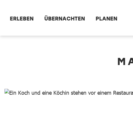
Zum Hauptinhalt springen
ERLEBEN
ÜBERNACHTEN
PLANEN
dataCycle Detailseite
M