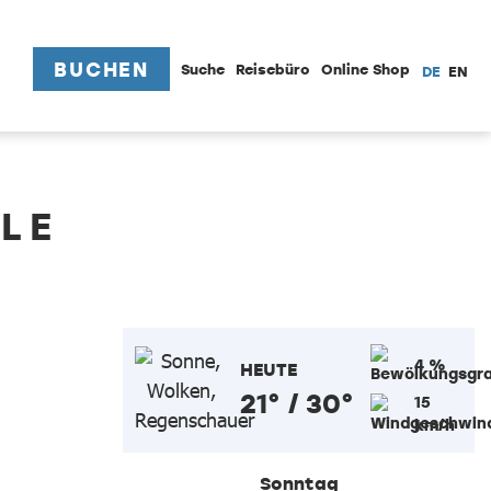
BUCHEN
Suche
Reisebüro
Online Shop
DE
EN
LE
4 %
HEUTE
21° / 30°
15
km/h
Sonntag