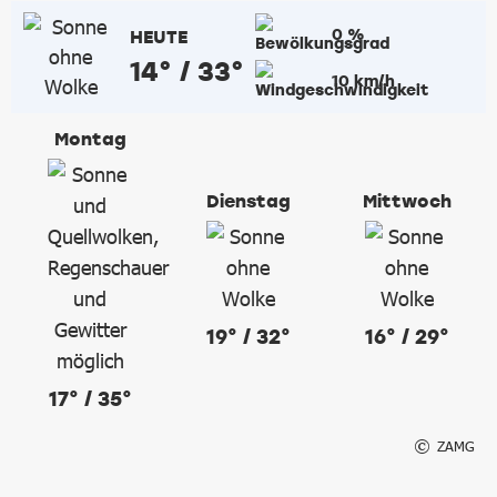
0 %
HEUTE
14° / 33°
10 km/h
Montag
Dienstag
Mittwoch
19° / 32°
16° / 29°
17° / 35°
ZAMG