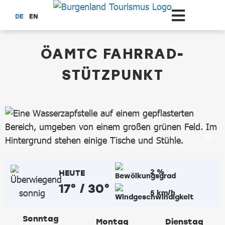
Zum Hauptinhalt springen
DE
EN
dataCycle Detailseite
ÖAMTC FAHRRAD-
STÜTZPUNKT
2 %
HEUTE
17° / 30°
5 km/h
Sonntag
Montag
Dienstag