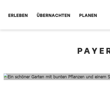
Zum Hauptinhalt springen
ERLEBEN
ÜBERNACHTEN
PLANEN
dataCycle Detailseite
PAYE