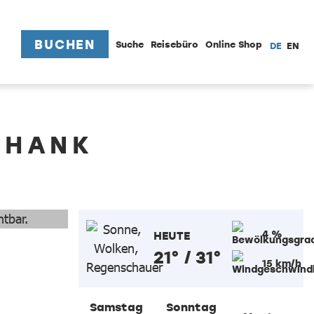
BUCHEN
Suche
Reisebüro
Online Shop
DE
EN
CHANK
4 %
HEUTE
21° / 31°
15 km/h
Samstag
Sonntag