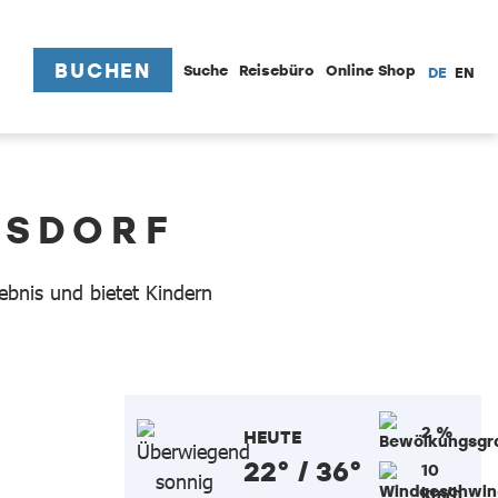
BUCHEN
Suche
Reisebüro
Online Shop
DE
EN
LSDORF
lebnis und bietet Kindern
2 %
HEUTE
22° / 36°
10
km/h