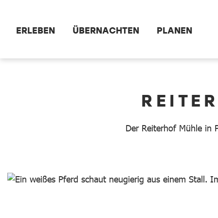
Zum Hauptinhalt springen
ERLEBEN
ÜBERNACHTEN
PLANEN
dataCycle Detailseite
REITE
Der Reiterhof Mühle in P