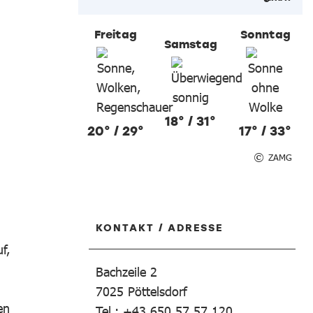
Freitag
Sonntag
Samstag
18° / 31°
20° / 29°
17° / 33°
ZAMG
KONTAKT / ADRESSE
n
f,
Bachzeile 2
7025
Pöttelsdorf
en
Tel.: +43 650 57 57 120