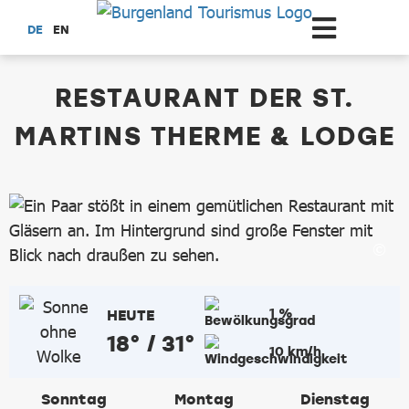
Zum Hauptinhalt springen
DE
EN
dataCycle Detailseite
RESTAURANT DER ST.
MARTINS THERME & LODGE
1 %
HEUTE
18° / 31°
10 km/h
Sonntag
Montag
Dienstag