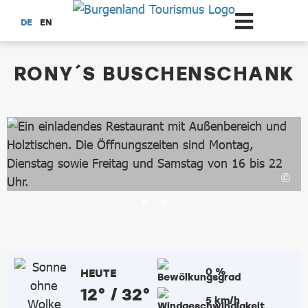
Zum Hauptinhalt springen
DE
EN
dataCycle Detailseite
RONY´S BUSCHENSCHANK
0 %
HEUTE
12° / 32°
5 km/h