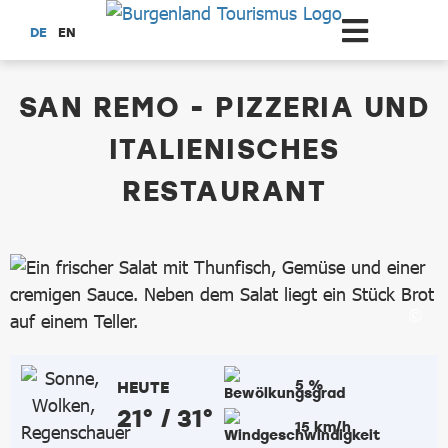
Zum Hauptinhalt springen
DE
EN
dataCycle Detailseite
SAN REMO - PIZZERIA UND
ITALIENISCHES
RESTAURANT
5 %
HEUTE
21° / 31°
15 km/h